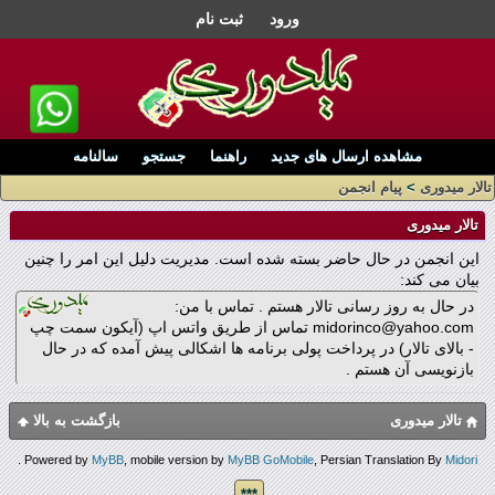
ورود
ثبت نام
مشاهده ارسال های جدید
راهنما
جستجو
سالنامه
تالار میدوری
>
پیام انجمن
تالار میدوری
این انجمن در حال حاضر بسته شده است. مدیریت دلیل این امر را چنین
بیان می کند:
در حال به روز رسانی تالار هستم . تماس با من:
midorinco@yahoo.com تماس از طریق واتس اپ (آیکون سمت چپ
- بالای تالار) در پرداخت پولی برنامه ها اشکالی پیش آمده که در حال
بازنویسی آن هستم .
تالار میدوری
بازگشت به بالا
.
Powered by
MyBB
, mobile version by
MyBB GoMobile
, Persian Translation By
Midori
***