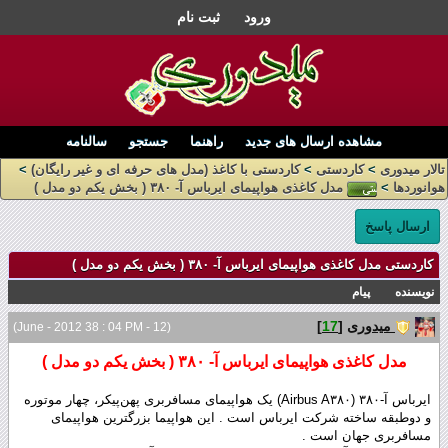
ورود
ثبت نام
مشاهده ارسال های جدید
راهنما
جستجو
سالنامه
تالار میدوری
>
کاردستی
>
کاردستی با کاغذ (مدل های حرفه ای و غیر رایگان)
>
هوانوردها
>
مدل کاغذی هواپیمای ایرباس آ- ۳۸۰ ( بخش یکم دو مدل )
ارسال پاسخ
کاردستی مدل کاغذی هواپیمای ایرباس آ- ۳۸۰ ( بخش یکم دو مدل )
نویسنده
پیام
میدوری
[
17
]
(12 - June - 2012 38 : 04 PM)
مدل کاغذی هواپیمای ایرباس آ- ۳۸۰ ( بخش یکم دو مدل )
ایرباس آ-۳۸۰ (Airbus A۳۸۰) یک هواپیمای مسافربری پهن‌پیکر، چهار موتوره
و دوطبقه ساخته شرکت ایرباس است . این هواپیما بزرگترین هواپیمای
مسافربری جهان است .