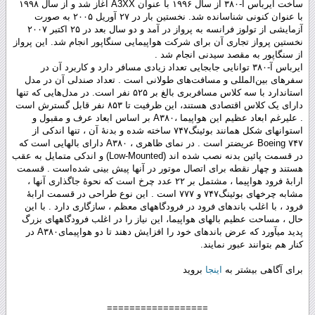
ساخت ایرباس آ-۳۸۰ از سال ۱۹۹۶ با عنوان A3XX آغاز شد و از سال ۱۹۹۸
با عنوان کنونی شناسانده شد. نخستین بار در ۲۷ آوریل ۲۰۰۵ به صورت
آزمایشی از تولوز فرانسه به پرواز در آمد و دو سال بعد در ۲۵ اکتبر ۲۰۰۷
نخستین پرواز تجاری آن برای شرکت هواپیمایی سنگاپور انجام شد. این پرواز
از سنگاپور به مقصد سیدنی انجام شد .
ایرباس آ-۳۸۰ توانایی جابجایی تعداد زیادی مسافر دارد و کاربرد آن در
سفرهای بین‌المللی و مسافت‌های طولانی است . تعداد صندلی آن در مدل
استاندارد با سه کلاس مسافربری بالغ بر ۵۲۵ نفر است. در مدل‌هایی که تنها
دارای یک کلاس اقتصادی هستند، این ظرفیت تا ۸۵۳ نفر قابل گسترش است
. علیرغم ابعاد عظیم این هواپیما ،A۳۸۰ بر اساس ابعاد عرف و مقبول و
استوانه‏ای شکل همانند بوئینگ۷۴۷ ساخته شده و بدنهٔ آن ، تنها اندکی از
Boeing ۷۴۷ عریض‏تر است . در نمای ظاهری ، A۳۸۰ دارای بالهایی است که
در قسمت پائین بدنه نصب شده‏ اند (Low-Mounted) و اندکی متمایل به عقب
هستند و چهار نقطه برای اتصال موتور در آنها پیش ‏بینی شده‌است . قسمت
ارابهٔ فرود هواپیما ، مشتمل بر ۲۲ عدد چرخ است که نحوهٔ جاگذاری آنها‏ ،
مشابه چرخ‏های بوئینگ۷۴۷ و ۷۷۷ است . این نوع طراحی در قسمت ارابهٔ
فرود ، با اغلب باندهای فرود در فرودگاههای معظم ، سازگاری دارد . با این
حال ، مساحت عظیم بالهای هواپیما، این نیاز را در اغلب فرودگاههای بزرگ
پدید می‏آورد که عرض باندهای خود را افزایش دهند تا دو هواپیمایA۳۸۰ در
کنار هم بتوانند عبور نمایند.
برای آگاهی بیشتر به
اینجا
بروید
==================