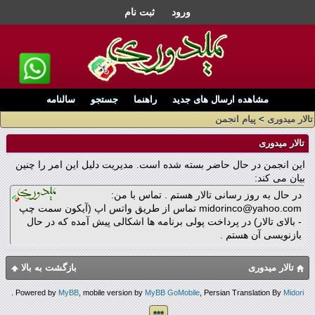
ورود
ثبت نام
مشاهده ارسال های جدید
راهنما
جستجو
سالنامه
تالار میدوری
>
پیام انجمن
تالار میدوری
این انجمن در حال حاضر بسته شده است. مدیریت دلیل این امر را چنین
بیان می کند:
در حال به روز رسانی تالار هستم . تماس با من:
midorinco@yahoo.com تماس از طریق واتس اپ (آیکون سمت چپ
- بالای تالار) در پرداخت پولی برنامه ها اشکالی پیش آمده که در حال
بازنویسی آن هستم .
تالار میدوری
بازگشت به بالا
.
Powered by
MyBB
, mobile version by
MyBB GoMobile
, Persian Translation By
Midori
***