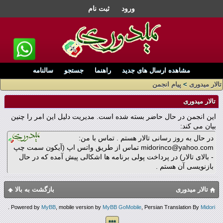
ورود
ثبت نام
مشاهده ارسال های جدید
راهنما
جستجو
سالنامه
تالار میدوری
>
پیام انجمن
تالار میدوری
این انجمن در حال حاضر بسته شده است. مدیریت دلیل این امر را چنین
بیان می کند:
در حال به روز رسانی تالار هستم . تماس با من:
midorinco@yahoo.com تماس از طریق واتس اپ (آیکون سمت چپ
- بالای تالار) در پرداخت پولی برنامه ها اشکالی پیش آمده که در حال
بازنویسی آن هستم .
تالار میدوری
بازگشت به بالا
.
Powered by
MyBB
, mobile version by
MyBB GoMobile
, Persian Translation By
Midori
***