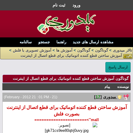
ورود
ثبت نام
مشاهده ارسال های جدید
راهنما
جستجو
سالنامه
تالار میدوری
>
گوناگون
>
گوناگون
>
آموزش ها
>
آموزش تصويری با فلش
>
آموزش ساختن قطع کننده اتوماتیک برای قطع اتصال از اینترنت
ارسال پاسخ
گوناگون آموزش ساختن قطع کننده اتوماتیک برای قطع اتصال از اینترنت
نویسنده
پیام
میدوری
[
17
]
(21 - February - 2012 21 : 01 PM)
آموزش ساختن قطع کننده اتوماتیک برای قطع اتصال از اینترنت
بصورت فلش
mall">======================