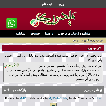
ورود
ثبت نام
مشاهده ارسال های جدید
راهنما
جستجو
سالنامه
تالار میدوری
>
پیام انجمن
تالار میدوری
این انجمن در حال حاضر بسته شده است. مدیریت دلیل این امر را چنین
بیان می کند:
در حال به روز رسانی تالار هستم . تماس با من:
midorinco@yahoo.com تماس از طریق واتس اپ (آیکون سمت چپ
- بالای تالار) در پرداخت پولی برنامه ها اشکالی پیش آمده که در حال
بازنویسی آن هستم .
تالار میدوری
بازگشت به بالا
.
Powered by
MyBB
, mobile version by
MyBB GoMobile
, Persian Translation By
Midori
***