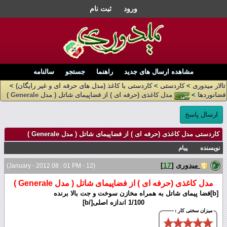
ورود
ثبت نام
مشاهده ارسال های جدید
راهنما
جستجو
سالنامه
تالار میدوری
>
کاردستی
>
کاردستی با کاغذ (مدل های حرفه ای و غیر رایگان)
>
فضانوردها
>
مدل کاغذی (حرفه ای ) از فضاپیمای شاتل ( مدل Generale )
ارسال پاسخ
کاردستی مدل کاغذی (حرفه ای ) از فضاپیمای شاتل ( مدل Generale )
نویسنده
پیام
میدوری
[
17
]
(12 - January - 2012 08 : 01 PM)
مدل کاغذی (حرفه ای ) از فضاپیمای شاتل ( مدل Generale )
[b]فضا پیمای شاتل به همراه مخازن سوخت و جت بالا برنده
1/100 اندازه اصلی[/b]
میزان سختی کار :