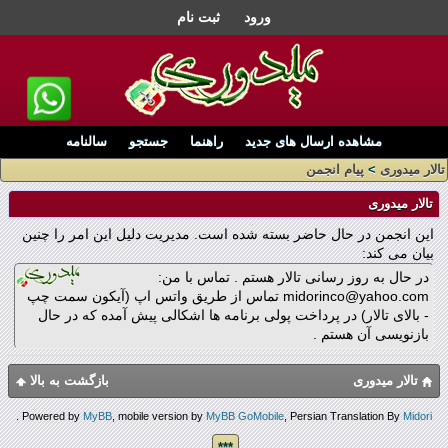
ورود
ثبت نام
مشاهده ارسال های جدید
راهنما
جستجو
سالنامه
تالار میدوری
>
پیام انجمن
تالار میدوری
این انجمن در حال حاضر بسته شده است. مدیریت دلیل این امر را چنین
بیان می کند:
در حال به روز رسانی تالار هستم . تماس با من:
midorinco@yahoo.com تماس از طریق واتس اپ (آیکون سمت چپ
- بالای تالار) در پرداخت پولی برنامه ها اشکالی پیش آمده که در حال
بازنویسی آن هستم .
تالار میدوری
بازگشت به بالا
.
Powered by
MyBB
, mobile version by
MyBB GoMobile
, Persian Translation By
Midori
***