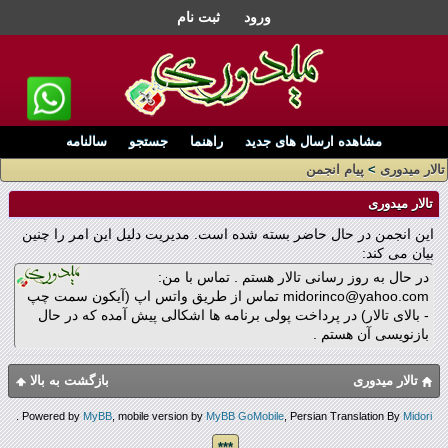
ورود
ثبت نام
مشاهده ارسال های جدید
راهنما
جستجو
سالنامه
تالار میدوری
>
پیام انجمن
تالار میدوری
این انجمن در حال حاضر بسته شده است. مدیریت دلیل این امر را چنین
بیان می کند:
در حال به روز رسانی تالار هستم . تماس با من:
midorinco@yahoo.com تماس از طریق واتس اپ (آیکون سمت چپ
- بالای تالار) در پرداخت پولی برنامه ها اشکالی پیش آمده که در حال
بازنویسی آن هستم .
تالار میدوری
بازگشت به بالا
.
Powered by
MyBB
, mobile version by
MyBB GoMobile
, Persian Translation By
Midori
***