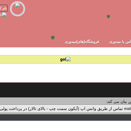
✾
✾
س با میدوری
فروشگاه(های)میدوری
 بیان می کند: