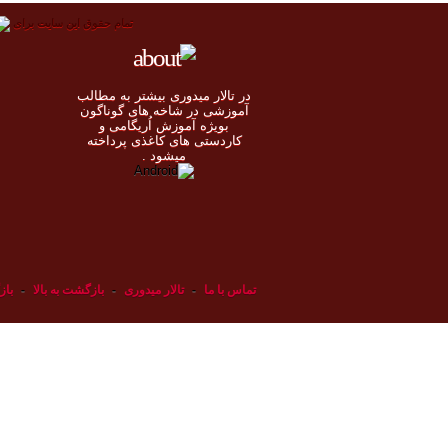
تمام حقوق اين سايت برای
در تالار میدوری بيشتر به مطالب
◄
آموزشی در شاخه های گوناگون
بویژه آموزش اُريگامی و
◄
کاردستی های کاغذی پرداخته
◄
ميشود .
◄
تماس با ما
-
تالار میدوری
-
بازگشت به بالا
-
باز