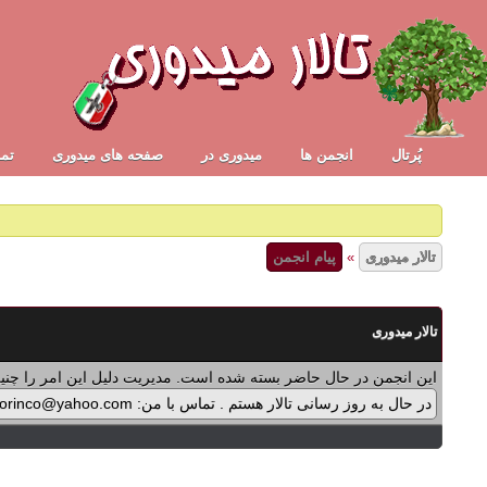
✾
پُرتال
انجمن ها
ميدوری در
صفحه های میدوری
تما
تالار میدوری
»
پیام انجمن
تالار میدوری
این انجمن در حال حاضر بسته شده است. مدیریت دلیل این امر را چنین
در حال به روز رسانی تالار هستم . تماس با من: midorinco@yahoo.com تماس از طریق واتس اپ (آیکون سمت چپ - بالای تالار) در پرداخت پولی برنامه ها اشکالی پیش آمده که در حال بازنویسی آن هستم .