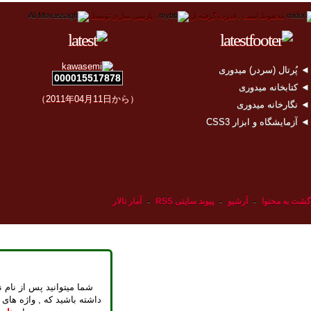
محفوظ است .
قدرت گرفته از
.
پارسی سازی توسط
 پُرتال (سردر) میدوری
000015517878
 کتابخانه میدوری
（2011年04月11日から）
 نگارخانه میدوری
 آزمایشگاه و ابزار CSS3
گشت به محتوا
-
آرشیو
-
پیوند سایتی RSS
-
آمار تالار
شما میتوانید پس از نام ن
داشته باشید که , واژه های 