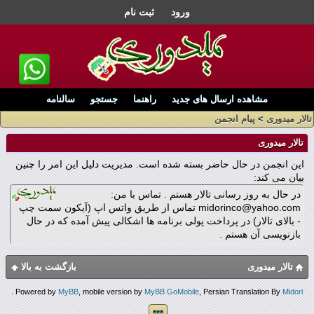
ورود
ثبت نام
مشاهده ارسال های جدید
راهنما
جستجو
سالنامه
تالار میدوری
>
پیام انجمن
تالار میدوری
این انجمن در حال حاضر بسته شده است. مدیریت دلیل این امر را چنین
بیان می کند:
در حال به روز رسانی تالار هستم . تماس با من:
midorinco@yahoo.com تماس از طریق واتس اپ (آیکون سمت چپ
- بالای تالار) در پرداخت پولی برنامه ها اشکالی پیش آمده که در حال
بازنویسی آن هستم .
تالار میدوری
بازگشت به بالا
.
Powered by
MyBB
, mobile version by
MyBB GoMobile
, Persian Translation By
Midori
***