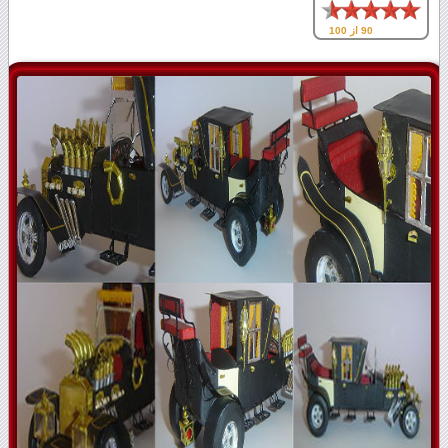
90 از 100