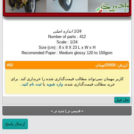
1/24 اندازه اصلی
Number of parts : 412
Scale : 1/24
Size (cm) : 8 x 8 X 23 L x W x H
Recomended Paper : Medium glossy 120 to 150gsm
ارزش:
25000تومان
#60
کاربر مهمان نمی‌تواند مطالب قیمت‌گذاری شده را خریداری کند. برای
خرید مطالب قیمت‌گذاری شده،
وارد شوید
یا
ثبت نام کنید
.
نقل قول
«
قدیمی تر
|
جدید تر
»
ارسال پاسخ