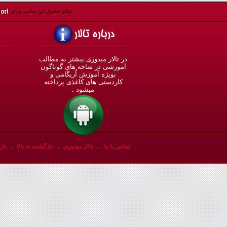
تمام حقوق اين سايت برای
در تالار میدوری بيشتر به مطالب
◄
آموزشی در شاخه های گوناگون
بویژه آموزش اُريگامی و
◄
کاردستی های کاغذی پرداخته
◄
ميشود .
◄
تماس با ما
-
تالار میدوری
-
بازگشت به بالا
-
باز