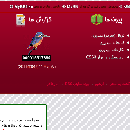
محفوظ است .
قدرت گرفته از
.
پارسی سازی توسط
 پُرتال (سردر) میدوری
 کتابخانه میدوری
 نگارخانه میدوری
 آزمایشگاه و ابزار CSS3
000015517884
（2011年04月11日から）
گشت به محتوا
-
آرشیو
-
پیوند سایتی RSS
-
آمار تالار
شما میتوانید پس از نام ن
داشته باشید که , واژه های 