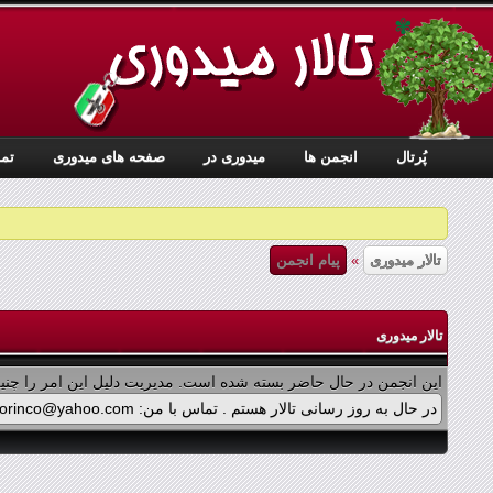
پُرتال
انجمن ها
ميدوری در
صفحه های میدوری
تما
تالار میدوری
»
پیام انجمن
تالار میدوری
این انجمن در حال حاضر بسته شده است. مدیریت دلیل این امر را چنین
در حال به روز رسانی تالار هستم . تماس با من: midorinco@yahoo.com تماس از طریق واتس اپ (آیکون سمت چپ - بالای تالار) در پرداخت پولی برنامه ها اشکالی پیش آمده که در حال بازنویسی آن هستم .