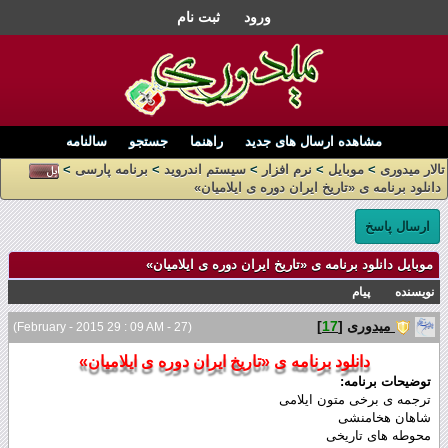
ورود
ثبت نام
مشاهده ارسال های جدید
راهنما
جستجو
سالنامه
تالار میدوری
>
موبایل
>
نرم افزار
>
سیستم اندروید
>
برنامه پارسی
>
دانلود برنامه ی «تاریخ ایران دوره ی ایلامیان»
ارسال پاسخ
موبایل دانلود برنامه ی «تاریخ ایران دوره ی ایلامیان»
نویسنده
پیام
میدوری
[
17
]
(27 - February - 2015 29 : 09 AM)
دانلود برنامه ی «تاریخ ایران دوره ی ایلامیان»
توضیحات برنامه:
ترجمه ی برخی متون ایلامی
شاهان هخامنشی
محوطه های تاریخی