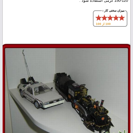
120-150 گرمی استفاده شود .
میزان سختی کار :
100 از 100