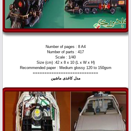
Number of pages : 8 A4
Number of parts : 417
Scale : 1/40
Size (cm) :42 x 8 x 10 (L x W x H)
Recommended paper : Medium glossy 120 to 150gsm
============================
مدل کاغذی ماشین