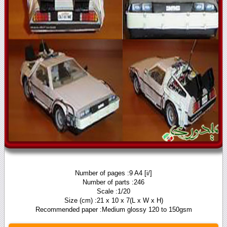
[/i] Number of pages :9 A4
Number of parts :246
Scale :1/20
Size (cm) :21 x 10 x 7(L x W x H)
Recommended paper :Medium glossy 120 to 150gsm