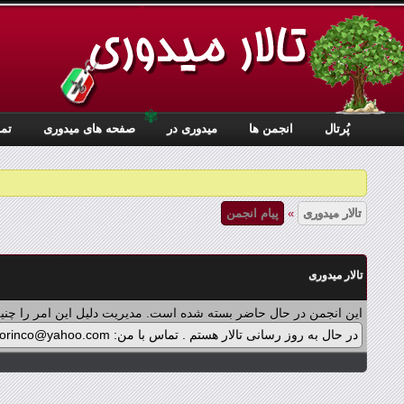
✾
پُرتال
انجمن ها
ميدوری در
صفحه های میدوری
تما
تالار میدوری
»
پیام انجمن
تالار میدوری
این انجمن در حال حاضر بسته شده است. مدیریت دلیل این امر را چنین
در حال به روز رسانی تالار هستم . تماس با من: midorinco@yahoo.com تماس از طریق واتس اپ (آیکون سمت چپ - بالای تالار) در پرداخت پولی برنامه ها اشکالی پیش آمده که در حال بازنویسی آن هستم .