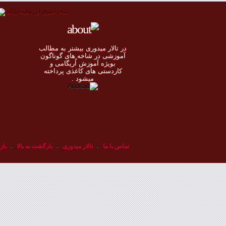
تمام حقوق اين سايت برای
در تالار میدوری بيشتر به مطالب
◄
آموزشی در شاخه های گوناگون
بویژه آموزش اُريگامی و
◄
کاردستی های کاغذی پرداخته
◄
ميشود .
◄
تماس با ما
-
تالار میدوری
-
بازگشت به بالا
-
باز