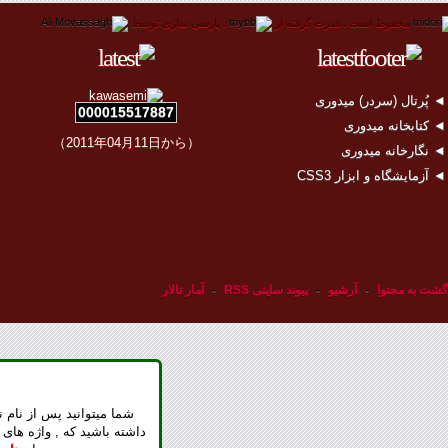
محفوظ است .
قدرت گرفته از
.
پارسی سازی توسط
 پُرتال (سردر) میدوری
000015517887
 کتابخانه میدوری
（2011年04月11日から）
 نگارخانه میدوری
 آزمایشگاه و ابزار CSS3
گشت به محتوا
-
آرشیو
-
پیوند سایتی RSS
-
آمار تالار
شما میتوانید پس از نام ن
داشته باشید که , واژه های 