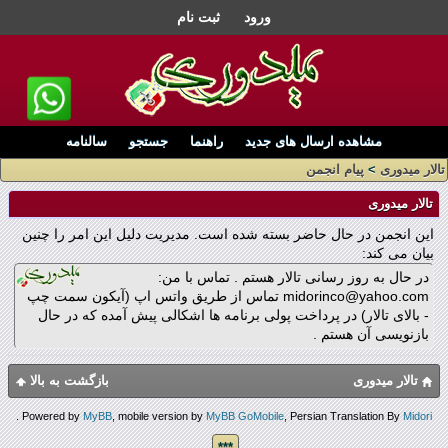
ورود
ثبت نام
مشاهده ارسال های جدید
راهنما
جستجو
سالنامه
تالار میدوری
>
پیام انجمن
تالار میدوری
این انجمن در حال حاضر بسته شده است. مدیریت دلیل این امر را چنین
بیان می کند:
در حال به روز رسانی تالار هستم . تماس با من:
midorinco@yahoo.com تماس از طریق واتس اپ (آیکون سمت چپ
- بالای تالار) در پرداخت پولی برنامه ها اشکالی پیش آمده که در حال
بازنویسی آن هستم .
تالار میدوری
بازگشت به بالا
.
Powered by
MyBB
, mobile version by
MyBB GoMobile
, Persian Translation By
Midori
***