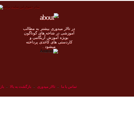
تمام حقوق اين سايت برای
در تالار میدوری بيشتر به مطالب
◄
آموزشی در شاخه های گوناگون
بویژه آموزش اُريگامی و
◄
کاردستی های کاغذی پرداخته
◄
ميشود .
◄
تماس با ما
-
تالار میدوری
-
بازگشت به بالا
-
باز