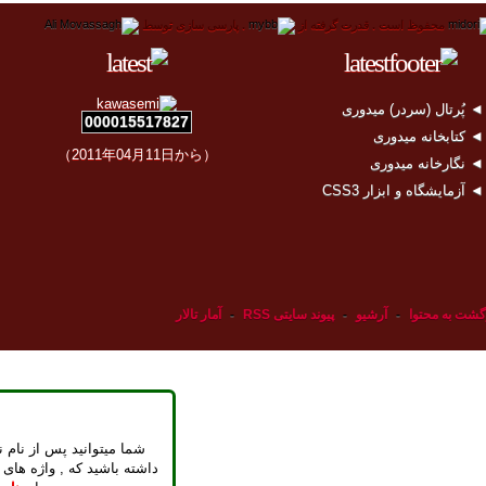
محفوظ است .
قدرت گرفته از
.
پارسی سازی توسط
 پُرتال (سردر) میدوری
000015517827
 کتابخانه میدوری
（2011年04月11日から）
 نگارخانه میدوری
 آزمایشگاه و ابزار CSS3
گشت به محتوا
-
آرشیو
-
پیوند سایتی RSS
-
آمار تالار
شما میتوانید پس از نام ن
داشته باشید که , واژه های 