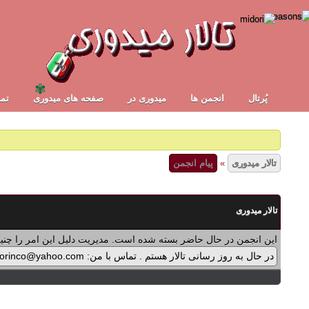
✾
پُرتال
انجمن ها
ميدوری در
صفحه های میدوری
تما
تالار میدوری
»
پیام انجمن
تالار میدوری
این انجمن در حال حاضر بسته شده است. مدیریت دلیل این امر را چنین
در حال به روز رسانی تالار هستم . تماس با من: midorinco@yahoo.com تماس از طریق واتس اپ (آیکون سمت چپ - بالای تالار) در پرداخت پولی برنامه ها اشکالی پیش آمده که در حال بازنویسی آن هستم .