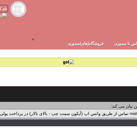
✾
س با میدوری
فروشگاه(های)میدوری
 بیان می کند: