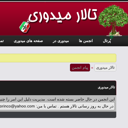
✾
پُرتال
انجمن ها
ميدوری در
صفحه های میدوری
تما
تالار میدوری
»
پیام انجمن
تالار میدوری
این انجمن در حال حاضر بسته شده است. مدیریت دلیل این امر را چنین
در حال به روز رسانی تالار هستم . تماس با من: midorinco@yahoo.com تماس از طریق واتس اپ (آیکون سمت چپ - بالای تالار) در پرداخت پولی برنامه ها اشکالی پیش آمده که در حال بازنویسی آن هستم .