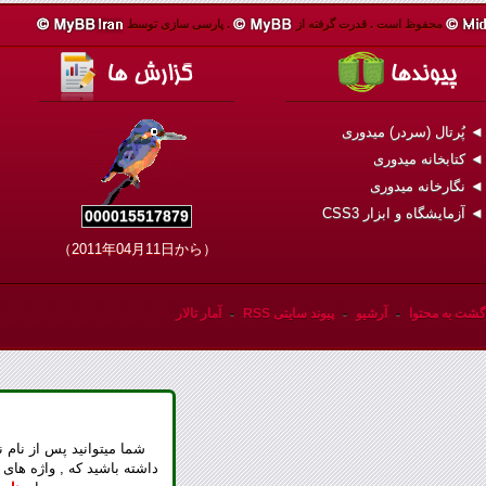
محفوظ است .
قدرت گرفته از
.
پارسی سازی توسط
 پُرتال (سردر) میدوری
 کتابخانه میدوری
 نگارخانه میدوری
 آزمایشگاه و ابزار CSS3
000015517879
（2011年04月11日から）
گشت به محتوا
-
آرشیو
-
پیوند سایتی RSS
-
آمار تالار
شما میتوانید پس از نام ن
داشته باشید که , واژه های 