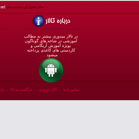
تمام حقوق اين سايت برای
در تالار میدوری بيشتر به مطالب
◄
آموزشی در شاخه های گوناگون
بویژه آموزش اُريگامی و
◄
کاردستی های کاغذی پرداخته
◄
ميشود .
◄
تماس با ما
-
تالار میدوری
-
بازگشت به بالا
-
باز