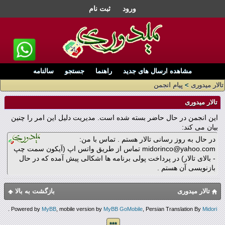
ورود
ثبت نام
مشاهده ارسال های جدید
راهنما
جستجو
سالنامه
تالار میدوری
>
پیام انجمن
تالار میدوری
این انجمن در حال حاضر بسته شده است. مدیریت دلیل این امر را چنین
بیان می کند:
در حال به روز رسانی تالار هستم . تماس با من:
midorinco@yahoo.com تماس از طریق واتس اپ (آیکون سمت چپ
- بالای تالار) در پرداخت پولی برنامه ها اشکالی پیش آمده که در حال
بازنویسی آن هستم .
تالار میدوری
بازگشت به بالا
.
Powered by
MyBB
, mobile version by
MyBB GoMobile
, Persian Translation By
Midori
***