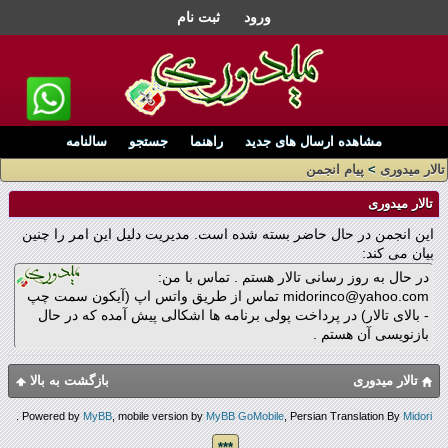
ورود
ثبت نام
مشاهده ارسال های جدید
راهنما
جستجو
سالنامه
تالار میدوری
>
پیام انجمن
تالار میدوری
این انجمن در حال حاضر بسته شده است. مدیریت دلیل این امر را چنین
بیان می کند:
در حال به روز رسانی تالار هستم . تماس با من:
midorinco@yahoo.com تماس از طریق واتس اپ (آیکون سمت چپ
- بالای تالار) در پرداخت پولی برنامه ها اشکالی پیش آمده که در حال
بازنویسی آن هستم .
تالار میدوری
بازگشت به بالا
.
Powered by
MyBB
, mobile version by
MyBB GoMobile
, Persian Translation By
Midori
***