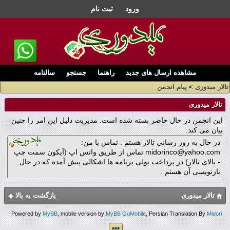
ورود
ثبت نام
مشاهده ارسال های جدید
راهنما
جستجو
سالنامه
تالار میدوری
>
پیام انجمن
تالار میدوری
این انجمن در حال حاضر بسته شده است. مدیریت دلیل این امر را چنین
بیان می کند:
در حال به روز رسانی تالار هستم . تماس با من:
midorinco@yahoo.com تماس از طریق واتس اپ (آیکون سمت چپ
- بالای تالار) در پرداخت پولی برنامه ها اشکالی پیش آمده که در حال
بازنویسی آن هستم .
تالار میدوری
بازگشت به بالا
.
Powered by
MyBB
, mobile version by
MyBB GoMobile
, Persian Translation By
Midori
***