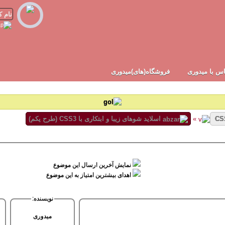
س با میدوری
فروشگاه(های)میدوری
»
اسلاید شوهای زیبا و ابتکاری با CSS3 (طرح یکم)
نمایش آخرین ارسال این موضوع
اهدای بیشترین امتیاز به این موضوع
نویسنده:
میدوری