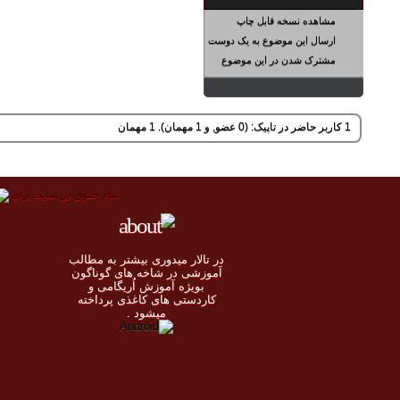
مشاهده نسخه قابل چاپ
ارسال این موضوع به یک دوست
مشترک شدن در این موضوع
1 کاربر حاضر در تاپیک: (0 عضو, و 1 مهمان). 1 مهمان
تمام حقوق اين سايت برای
در تالار میدوری بيشتر به مطالب
◄
آموزشی در شاخه های گوناگون
بویژه آموزش اُريگامی و
◄
کاردستی های کاغذی پرداخته
◄
ميشود .
◄