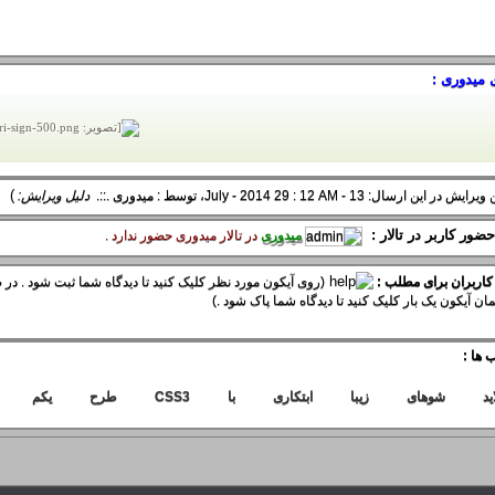
 میدوری :
)
 در این ارسال: 13 - July - 2014 29 : 12 AM، توسط :
میدوری
.::.
دلیل ویرایش:
ضور کاربر در تالار :
میدوری
در تالار ميدوری حضور ندارد .
 کاربران برای مطلب :
(روی آیکون مورد نظر کلیک کنید تا دیدگاه شما ثبت شود . در ص
ان آیکون یک بار کلیک کنید تا دیدگاه شما پاک شود .)
 ها :
ید
شوهای
زیبا
ابتکاری
با
CSS3
طرح
یکم