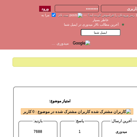
✾
رمز ورودتان را فراموش کرده اید؟
—
ثبت نام
مرا به
خاطر بسپار
آخرین مطالب تالار میدوری در ایمیل شما
✾
✾
امتیاز موضوع:
کاربران مشترک شده در موضوع : 0 کاربر
آخرین ارسال:
پاسخ:
بازدید:
میدوری
1
7688