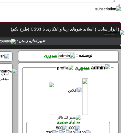
تماس با میدوری
( ابزار سایت ) اسلاید شوهای زیبا و ابتکاری با CSS3 (طرح یکم)
حالت میدوری
تغییر اندازه ی متن :
صفحه های میدوری
نویسنده :
میدوری
میدوری
میدهم . نمونه ی زن
سپاس های میدوری
سپاس کرده 61 بار
سپاس شده 361 بار
مدالهای میدوری