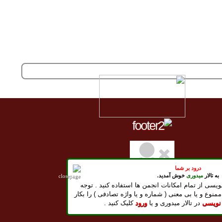
درود بر شما
به تالار
میدوری
خوش آمدید.
ویسی از تمام امکانات انجمن ها استفاده کنید . توجه
پنج شنبه
15
امرداد -
1405
ممنوع و یا بی معنی ( شماره و یا واژه تصادفی ) را بکار
Thursday, August 06, 2026
 نویسی
در تالار میدوری و یا
ورود
کلیک کنید .
شب بخير