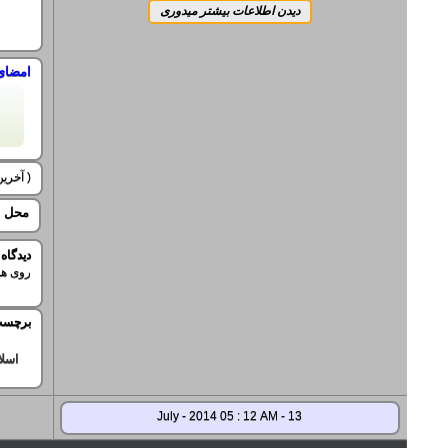
امضای
( آخرین ویرایش
محل ح
ديدگاه
روی هم
برچسب
اسلا
13 - July - 2014 05 : 12 AM