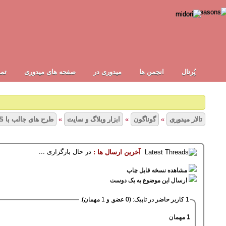
پُرتال
انجمن ها
ميدوری در
صفحه های میدوری
تما
تالار میدوری
»
گوناگون
»
ابزار وبلاگ و سایت
»
طرح های جالب با CSS
در حال بارگزاری ...
آخرین ارسال ها :
5 رأی - میانگین امیتازات : 1.6
1
2
3
4
5
مشاهده نسخه قابل چاپ
ارسال این موضوع به یک دوست
1 کاربر حاضر در تاپیک: (0 عضو, و 1 مهمان).
1 مهمان