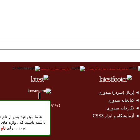
محفوظ است .
قدرت گرفته از
.
پارسی سازی توسط
 پُرتال (سردر) میدوری
 کتابخانه میدوری
（2011年04月11日から）
 نگارخانه میدوری
 آزمایشگاه و ابزار CSS3
شما میتوانید پس از نام ن
داشته باشید که , واژه های 
نبرید . برای
نام