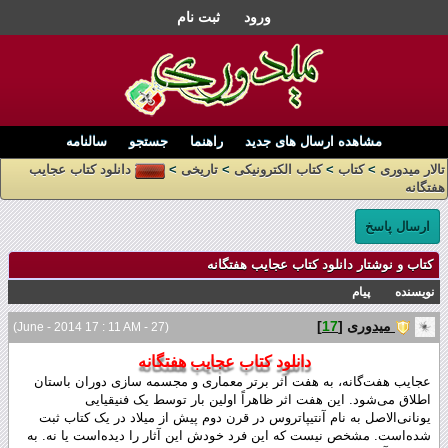
ورود
ثبت نام
مشاهده ارسال های جدید
راهنما
جستجو
سالنامه
تالار میدوری
>
کتاب
>
کتاب الکترونیکی
>
تاریخی
>
دانلود کتاب عجایب
هفتگانه
ارسال پاسخ
کتاب و نوشتار دانلود کتاب عجایب هفتگانه
نویسنده
پیام
میدوری
[
17
]
(27 - June - 2014 17 : 11 AM)
دانلود کتاب عجایب هفتگانه
عجایب هفت‌گانه، به هفت اثر برتر معماری و مجسمه سازی دوران باستان
اطلاق می‌شود. این هفت اثر ظاهراً اولین بار توسط یک فنیقیایی
یونانی‌الاصل به نام آنتیپاتروس در قرن دوم پیش از میلاد در یک کتاب ثبت
شده‌است. مشخص نیست که این فرد خودش این آثار را دیده‌است یا نه. به