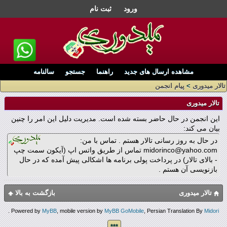
ورود
ثبت نام
مشاهده ارسال های جدید
راهنما
جستجو
سالنامه
تالار میدوری
>
پیام انجمن
تالار میدوری
این انجمن در حال حاضر بسته شده است. مدیریت دلیل این امر را چنین
بیان می کند:
در حال به روز رسانی تالار هستم . تماس با من:
midorinco@yahoo.com تماس از طریق واتس اپ (آیکون سمت چپ
- بالای تالار) در پرداخت پولی برنامه ها اشکالی پیش آمده که در حال
بازنویسی آن هستم .
تالار میدوری
بازگشت به بالا
.
Powered by
MyBB
, mobile version by
MyBB GoMobile
, Persian Translation By
Midori
***