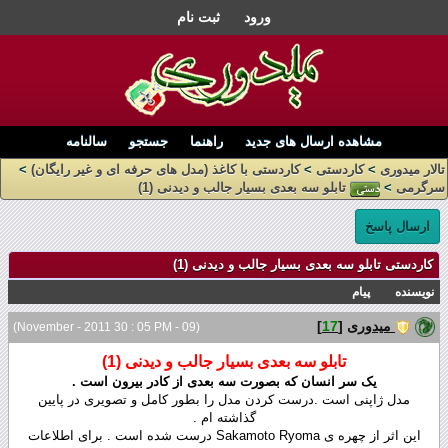
ورود
ثبت نام
مشاهده ارسال های جدید
راهنما
جستجو
سالنامه
تالار میدوری
>
کاردستی
>
کاردستی با کاغذ (مدل های حرفه ای و غیر رایگان)
>
سرگرمی
>
تابلو سه بعدی بسیار جالب و دیدنی (1)
ارسال پاسخ
کاردستی تابلو سه بعدی بسیار جالب و دیدنی (1)
نویسنده
پیام
میدوری
[
17
]
(09 - November - 2011 30 : 05 PM)
تابلو سه بعدی بسیار جالب و دیدنی (1)
یک سر انسان که بصورت سه بعدی از کادر بیرون است .
مدل ژاپنی است .درست کردن مدل را بطور کامل و تصویری در پایین
گذاشته ام .
این اثر از چهره ی Sakamoto Ryoma درست شده است . برای اطلاعات