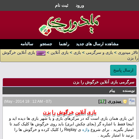
ورود
ثبت نام
مشاهده ارسال های جدید
راهنما
جستجو
سالنامه
تالار میدوری
>
بازی و سرگرمی
>
بازی
>
بازی آنلاين
>
بازی آنلاين خرگوش
را بزن
ارسال پاسخ
سرگرمی بازی آنلاين خرگوش را بزن
نویسنده
پیام
میدوری
[
17
]
(07 - May - 2014 18 : 12 AM)
بازی آنلاين خرگوش را بزن
این بازی همان بازی است که در مرکزهای بازی و یا شهر بازی ها دیده اید و
اینجا فقط با اشاره گر (بجای چکش ابری) باید روی خرگوش ها کلیک کنید تا
امتیاز بگیرید . برای شروع
واژه
ی Replay را کلیک کرده و خرگوش ها را
بزنید تا امتیاز بگیرید .