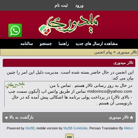
ورود
ثبت نام
مشاهده ارسال های جدید
راهنما
جستجو
سالنامه
تالار میدوری
>
پیام انجمن
تالار میدوری
این انجمن در حال حاضر بسته شده است. مدیریت دلیل این امر را چنین
بیان می کند:
در حال به روز رسانی تالار هستم . تماس با من:
midorinco@yahoo.com تماس از طریق واتس اپ (آیکون سمت چپ
- بالای تالار) در پرداخت پولی برنامه ها اشکالی پیش آمده که در حال
بازنویسی آن هستم .
تالار میدوری
بازگشت به بالا
.
Powered by
MyBB
, mobile version by
MyBB GoMobile
, Persian Translation By
Midori
***