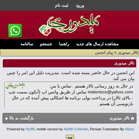
ورود
ثبت نام
مشاهده ارسال های جدید
راهنما
جستجو
سالنامه
تالار میدوری
>
پیام انجمن
تالار میدوری
این انجمن در حال حاضر بسته شده است. مدیریت دلیل این امر را چنین
بیان می کند:
در حال به روز رسانی تالار هستم . تماس با من:
midorinco@yahoo.com تماس از طریق واتس اپ (آیکون سمت چپ
- بالای تالار) در پرداخت پولی برنامه ها اشکالی پیش آمده که در حال
بازنویسی آن هستم .
تالار میدوری
بازگشت به بالا
.
Powered by
MyBB
, mobile version by
MyBB GoMobile
, Persian Translation By
Midori
***