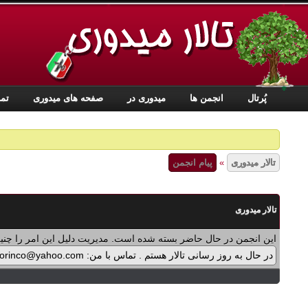
✾
پُرتال
انجمن ها
ميدوری در
صفحه های میدوری
تما
تالار میدوری
»
پیام انجمن
تالار میدوری
این انجمن در حال حاضر بسته شده است. مدیریت دلیل این امر را چنین
در حال به روز رسانی تالار هستم . تماس با من: midorinco@yahoo.com تماس از طریق واتس اپ (آیکون سمت چپ - بالای تالار) در پرداخت پولی برنامه ها اشکالی پیش آمده که در حال بازنویسی آن هستم .