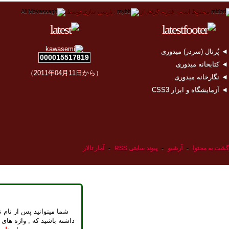
محفوظ است .
قدرت گرفته از
.
پارسی سازی توسط
 پُرتال (سردر) میدوری
000015517819
 کتابخانه میدوری
（2011年04月11日から）
 نگارخانه میدوری
 آزمایشگاه و ابزار CSS3
گشت به محتوا
-
آرشیو
-
پیوند سایتی RSS
-
آمار تالار
شما میتوانید پس از نام ن
داشته باشید که , واژه های 