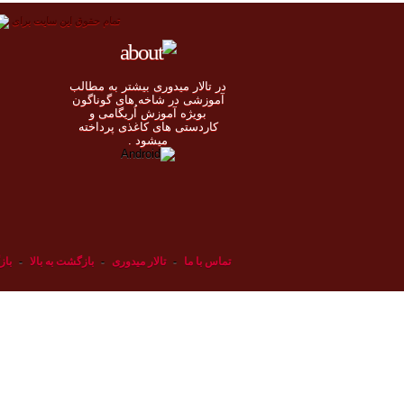
تمام حقوق اين سايت برای
در تالار میدوری بيشتر به مطالب
◄
آموزشی در شاخه های گوناگون
بویژه آموزش اُريگامی و
◄
کاردستی های کاغذی پرداخته
◄
ميشود .
◄
تماس با ما
-
تالار میدوری
-
بازگشت به بالا
-
باز