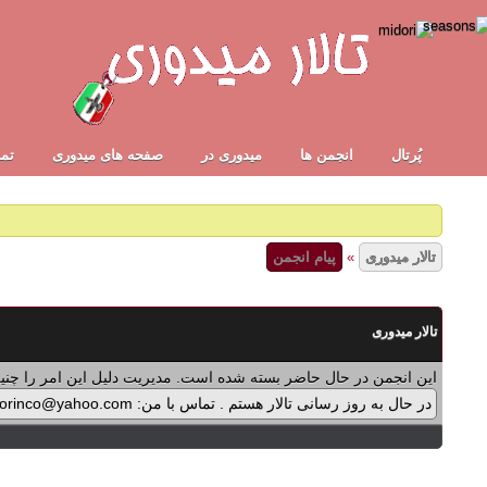
پُرتال
انجمن ها
ميدوری در
صفحه های میدوری
تما
تالار میدوری
»
پیام انجمن
تالار میدوری
این انجمن در حال حاضر بسته شده است. مدیریت دلیل این امر را چنین
در حال به روز رسانی تالار هستم . تماس با من: midorinco@yahoo.com تماس از طریق واتس اپ (آیکون سمت چپ - بالای تالار) در پرداخت پولی برنامه ها اشکالی پیش آمده که در حال بازنویسی آن هستم .