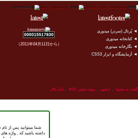
محفوظ است .
قدرت گرفته از
.
پارسی سازی توسط
 پُرتال (سردر) میدوری
000015517830
 کتابخانه میدوری
（2011年04月11日から）
 نگارخانه میدوری
 آزمایشگاه و ابزار CSS3
گشت به محتوا
-
آرشیو
-
پیوند سایتی RSS
-
آمار تالار
شما میتوانید پس از نام ن
داشته باشید که , واژه های 