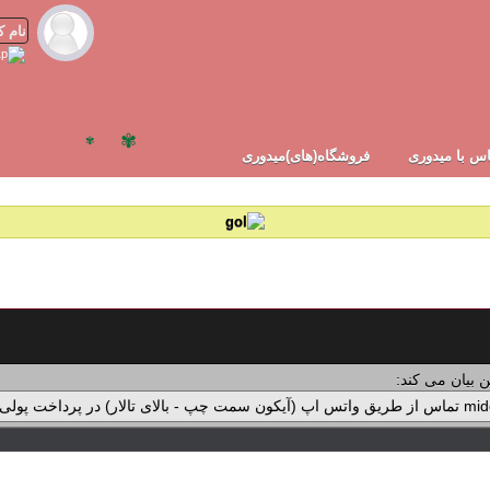
✾
✾
س با میدوری
فروشگاه(های)میدوری
 بیان می کند: