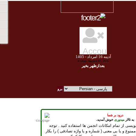
آدينه
16
امرداد -
1405
Friday, August 07, 2026
بعدازظهر بخير
درود بر شما
به تالار
میدوری
خوش آمدید.
ویسی از تمام امکانات انجمن ها استفاده کنید . توجه
ممنوع و یا بی معنی ( شماره و یا واژه تصادفی ) را بکار