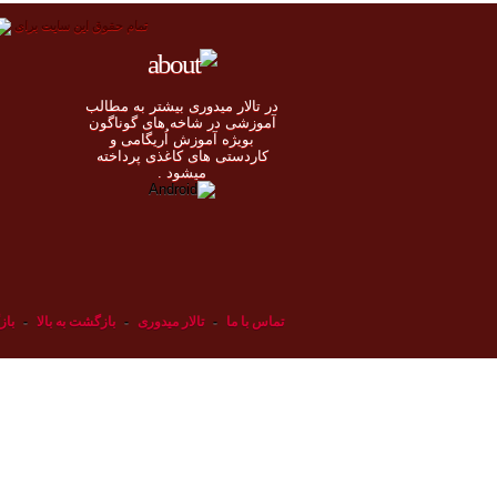
تمام حقوق اين سايت برای
در تالار میدوری بيشتر به مطالب
◄
آموزشی در شاخه های گوناگون
بویژه آموزش اُريگامی و
◄
کاردستی های کاغذی پرداخته
◄
ميشود .
◄
تماس با ما
-
تالار میدوری
-
بازگشت به بالا
-
باز