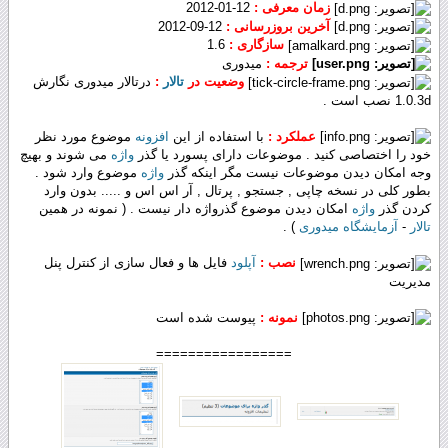
زمان معرفی :
12-01-2012
آخرین بروزرسانی :
12-09-2012
سازگاری :
1.6
ترجمه :
میدوری
وضعیت در
تالار
:
درتالار میدوری نگارش
1.0.3d نصب است .
عملکرد :
با استفاده از این
افزونه
موضوع مورد نظر
خود را اختصاصی کنید . موضوعات دارای پسورد یا گذر
واژه
می شوند و بهیچ
وجه امکان دیدن موضوعات نیست مگر اینکه گذر
واژه
موضوع وارد شود .
بطور کلی در نسخه چاپی , جستجو , پرتال , آر اس اس و ..... بدون وارد
کردن گذر
واژه
امکان دیدن موضوع گذرواژه دار نیست . ( نمونه در همین
تالار
-
آزمایشگاه میدوری
) .
نصب :
آپلود
فایل ها و فعال سازی از کنترل پنل
مدیریت
نمونه :
پیوست شده است
=================