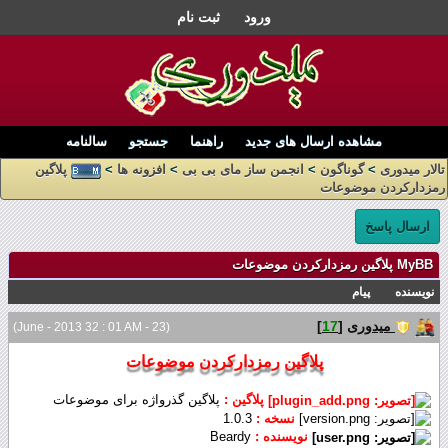
ورود
ثبت نام
مشاهده ارسال های جدید
راهنما
جستجو
سالنامه
تالار میدوری
>
گوناگون
>
انجمن ساز مای بی بی
>
افزونه ها
>
پلاگین
رمزدارکردن موضوعات
ارسال پاسخ
MyBB پلاگین رمزدارکردن موضوعات
نویسنده
پیام
میدوری
[
17
]
(23 - June - 2013 32 : 01 AM)
پلاگین رمزدارکردن موضوعات
پلاگین :
پلاگین گذرواژه برای موضوعات
نسخه :
1.0.3
نویسنده :
Beardy