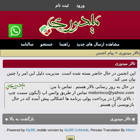
ورود
ثبت نام
مشاهده ارسال های جدید
راهنما
جستجو
سالنامه
تالار میدوری
>
پیام انجمن
تالار میدوری
این انجمن در حال حاضر بسته شده است. مدیریت دلیل این امر را چنین
بیان می کند:
در حال به روز رسانی تالار هستم . تماس با من:
midorinco@yahoo.com تماس از طریق واتس اپ (آیکون سمت چپ
- بالای تالار) در پرداخت پولی برنامه ها اشکالی پیش آمده که در حال
بازنویسی آن هستم .
تالار میدوری
بازگشت به بالا
.
Powered by
MyBB
, mobile version by
MyBB GoMobile
, Persian Translation By
Midori
***