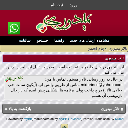
ورود
ثبت نام
مشاهده ارسال های جدید
راهنما
جستجو
سالنامه
تالار میدوری
>
پیام انجمن
تالار میدوری
این انجمن در حال حاضر بسته شده است. مدیریت دلیل این امر را چنین
بیان می کند:
در حال به روز رسانی تالار هستم . تماس با من:
midorinco@yahoo.com تماس از طریق واتس اپ (آیکون سمت چپ
- بالای تالار) در پرداخت پولی برنامه ها اشکالی پیش آمده که در حال
بازنویسی آن هستم .
تالار میدوری
بازگشت به بالا
.
Powered by
MyBB
, mobile version by
MyBB GoMobile
, Persian Translation By
Midori
***