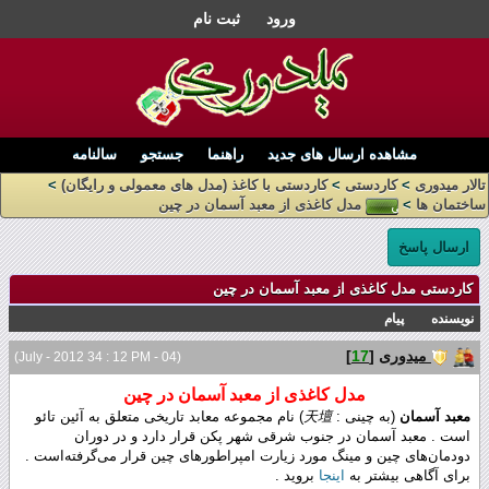
ورود
ثبت نام
مشاهده ارسال های جدید
راهنما
جستجو
سالنامه
تالار میدوری
>
کاردستی
>
کاردستی با کاغذ (مدل های معمولی و رایگان)
>
ساختمان ها
>
مدل کاغذی از معبد آسمان در چین
ارسال پاسخ
کاردستی مدل کاغذی از معبد آسمان در چین
نویسنده
پیام
میدوری
[
17
]
(04 - July - 2012 34 : 12 PM)
مدل کاغذی از معبد آسمان در چین
معبد آسمان
(به چینی :
天壇
) نام مجموعه معابد تاریخی متعلق به آئین تائو
است . معبد آسمان در جنوب شرقی شهر پکن قرار دارد و در دوران
دودمان‌های چین و مینگ مورد زیارت امپراطورهای چین قرار می‌گرفته‌است .
برای آگاهی بیشتر به
اینجا
بروید .