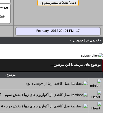
برچسب
شش
17 - February - 2012 29 : 01 PM
«
قدیمی تر
|
جدید تر
»
موضوع های مرتبط با این موضوع...
موضوع:
مدل کاغذی زیبا از «وینی د پو»
مدل کاغذی از آکواریوم های زیبا ( بخش سوم - 2 مدل )
مدل کاغذی از آکواریوم های زیبا ( بخش دوم - 4 مدل )