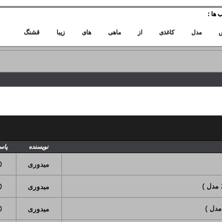
 ها :
مدل
کاغذی
از
ماهی
های
زیبا
قشنگ
نویسنده
پاس
میدوری
0
میدوری
0
میدوری
0