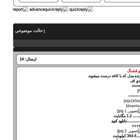
حالت موضوعی
|
ارسال:
#1
و قشنگ
رنده مدل که با کاغذ درست میشوند
دي اف
===
=====
..............
دانلود کنيد
+++