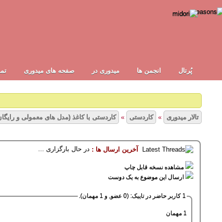
پُرتال
انجمن ها
ميدوری در
صفحه های میدوری
تما
تالار میدوری
»
کاردستی
»
کاردستی با کاغذ (مدل های معمولی و رایگان
در حال بارگزاری ...
آخرین ارسال ها :
1
2
3
4
5
13 رأی - میانگین امیتازات : 1.85
مشاهده نسخه قابل چاپ
ارسال این موضوع به یک دوست
1 کاربر حاضر در تاپیک: (0 عضو, و 1 مهمان).
1 مهمان