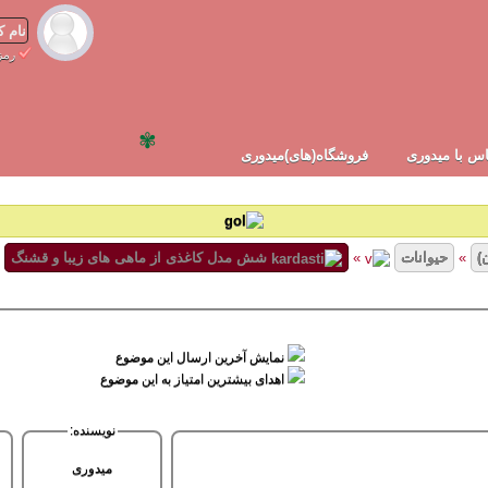
رمز
✾
س با میدوری
فروشگاه(های)میدوری
)
»
حیوانات
»
شش مدل کاغذی از ماهی های زیبا و قشنگ
نمایش آخرین ارسال این موضوع
اهدای بیشترین امتیاز به این موضوع
نویسنده:
میدوری