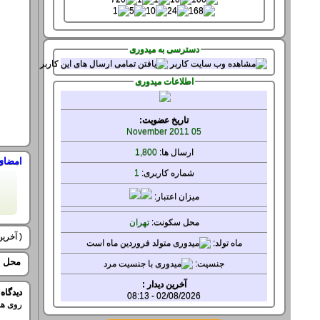
دسترسی به میدوری
اطلاعات میدوری
تاریخ عضویت:
05 November 2011
ارسال ها:
1,800
امضای
شماره کاربری:
1
میزان
اعتبار:
محل سکونت:
تهران
( آخرین ویرایش
ماه تولد:
محل ح
جنسيت:
ديدگاه
02/08/2026 - 08:13
روی هم