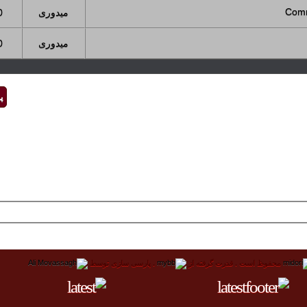
میدوری
0
میدوری
0
پ
محفوظ است .
قدرت گرفته از
.
پارسی سازی توسط