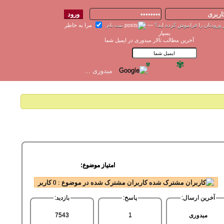
 ورودتان را فراموش کرده اید؟
—
ثبت نام
مرا به خاطر
بسپار
آخرین مطالب تالار میدوری در ایمیل شما
✾
✾
امتیاز موضوع:
کاربران مشترک شده در موضوع : 0 کاربر
آخرین ارسال:
پاسخ:
بازدید:
میدوری
1
7543