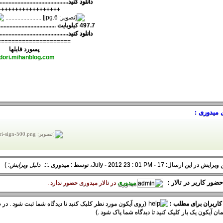
دانلود کنيد
..............................................
++++++++++++++++++
........................
497.7 کیلوبایت ..................................................3.1 مگابایت
دانلود کنيد
..............................................
=====================
پسورد فایلها
dori.mihanblog.com
 میدوری :
)
 در این ارسال: 17 - July - 2012 23 : 01 PM، توسط :
میدوری
.::.
دلیل ویرایش:
ضور کاربر در تالار :
میدوری
در تالار ميدوری حضور ندارد .
 کاربران برای مطلب :
(روی آیکون مورد نظر کلیک کنید تا دیدگاه شما ثبت شود . در ص
ان آیکون یک بار کلیک کنید تا دیدگاه شما پاک شود .)