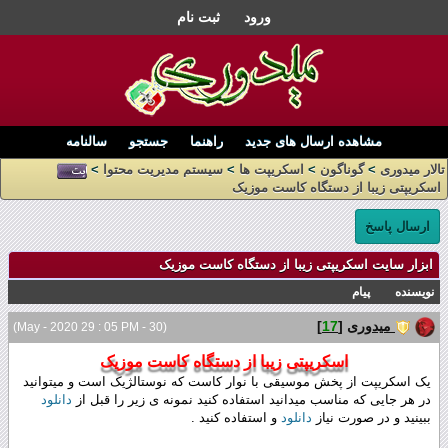
ورود
ثبت نام
مشاهده ارسال های جدید
راهنما
جستجو
سالنامه
تالار میدوری
>
گوناگون
>
اسکریپت ها
>
سیستم مدیریت محتوا
>
اسکریپتی زیبا از دستگاه کاست موزیک
ارسال پاسخ
ابزار سایت اسکریپتی زیبا از دستگاه کاست موزیک
نویسنده
پیام
میدوری
[
17
]
(30 - May - 2020 29 : 05 PM)
اسکریپتی زیبا از دستگاه کاست موزیک
یک اسکریپت از پخش موسیقی با نوار کاست که نوستالژیک است و میتوانید
در هر جایی که مناسب میدانید استفاده کنید نمونه ی زیر را قبل از
دانلود
ببینید و در صورت نیاز
دانلود
و استفاده کنید .