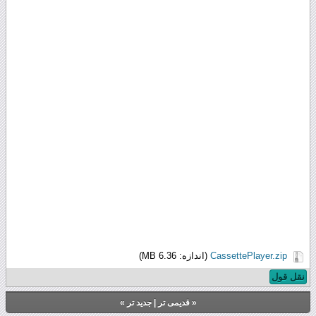
CassettePlayer.zip
(اندازه: 6.36 MB)
نقل قول
«
قدیمی تر
|
جدید تر
»