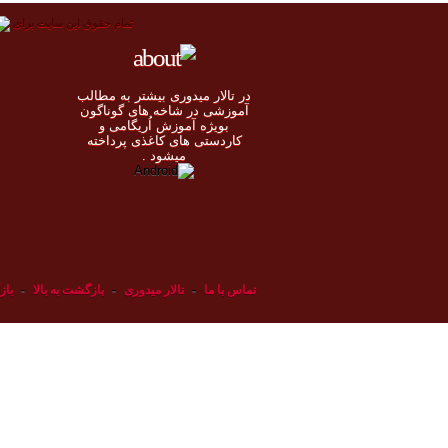
تمام حقوق اين سايت برای
در تالار میدوری بيشتر به مطالب
◄
آموزشی در شاخه های گوناگون
بویژه آموزش اُريگامی و
◄
کاردستی های کاغذی پرداخته
◄
ميشود .
◄
تماس با ما
-
تالار میدوری
-
بازگشت به بالا
-
باز