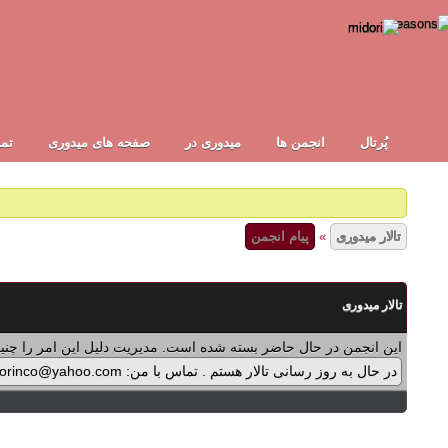
پُرتال
انجمن ها
ميدوری در
صفحه های میدوری
تما
تالار میدوری
»
پیام انجمن
تالار میدوری
این انجمن در حال حاضر بسته شده است. مدیریت دلیل این امر را چنین
در حال به روز رسانی تالار هستم . تماس با من: midorinco@yahoo.com تماس از طریق واتس اپ (آیکون سمت چپ - بالای تالار) در پرداخت پولی برنامه ها اشکالی پیش آمده که در حال بازنویسی آن هستم .