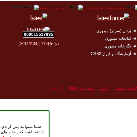
محفوظ است .
قدرت گرفته از
.
پارسی سازی توسط
 پُرتال (سردر) میدوری
000015517895
 کتابخانه میدوری
（2011年04月11日から）
 نگارخانه میدوری
 آزمایشگاه و ابزار CSS3
گشت به محتوا
-
آرشیو
-
پیوند سایتی RSS
-
آمار تالار
شما میتوانید پس از نام ن
داشته باشید که , واژه های 