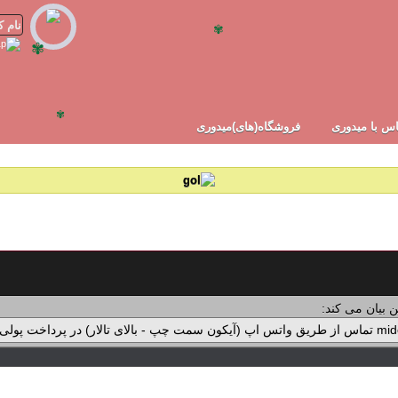
✾
✾
✾
س با میدوری
فروشگاه(های)میدوری
 بیان می کند: