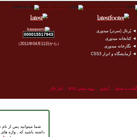
محفوظ است .
قدرت گرفته از
.
پارسی سازی توسط
 پُرتال (سردر) میدوری
000015517943
 کتابخانه میدوری
（2011年04月11日から）
 نگارخانه میدوری
 آزمایشگاه و ابزار CSS3
گشت به محتوا
-
آرشیو
-
پیوند سایتی RSS
-
آمار تالار
شما میتوانید پس از نام ن
داشته باشید که , واژه های 