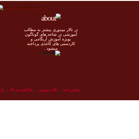
تمام حقوق اين سايت برای
در تالار میدوری بيشتر به مطالب
◄
آموزشی در شاخه های گوناگون
بویژه آموزش اُريگامی و
◄
کاردستی های کاغذی پرداخته
◄
ميشود .
◄
تماس با ما
-
تالار میدوری
-
بازگشت به بالا
-
باز