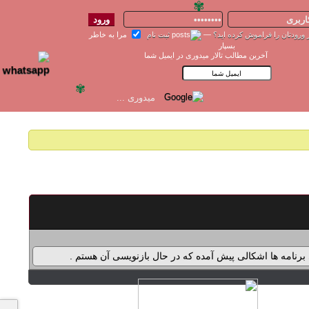
✾
 ورودتان را فراموش کرده اید؟
—
ثبت نام
مرا به خاطر
بسپار
آخرین مطالب تالار میدوری در ایمیل شما
✾