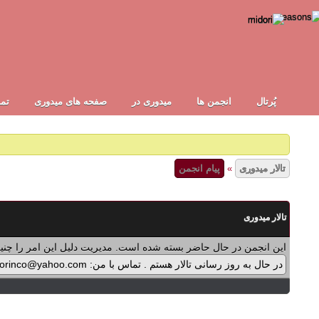
پُرتال
انجمن ها
ميدوری در
صفحه های میدوری
تما
تالار میدوری
»
پیام انجمن
تالار میدوری
این انجمن در حال حاضر بسته شده است. مدیریت دلیل این امر را چنین
در حال به روز رسانی تالار هستم . تماس با من: midorinco@yahoo.com تماس از طریق واتس اپ (آیکون سمت چپ - بالای تالار) در پرداخت پولی برنامه ها اشکالی پیش آمده که در حال بازنویسی آن هستم .