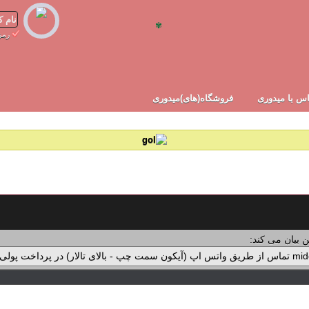
✾
رمز
س با میدوری
فروشگاه(های)میدوری
 بیان می کند: