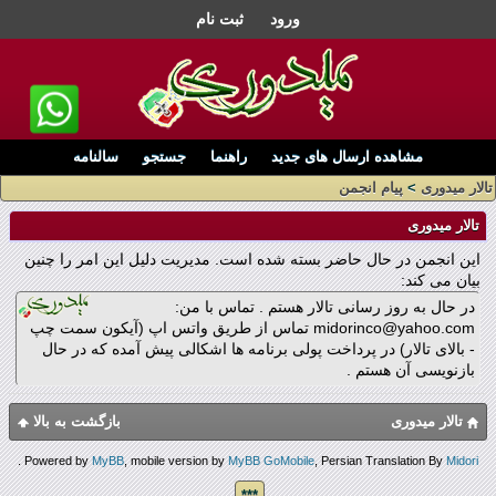
ورود
ثبت نام
مشاهده ارسال های جدید
راهنما
جستجو
سالنامه
تالار میدوری
>
پیام انجمن
تالار میدوری
این انجمن در حال حاضر بسته شده است. مدیریت دلیل این امر را چنین
بیان می کند:
در حال به روز رسانی تالار هستم . تماس با من:
midorinco@yahoo.com تماس از طریق واتس اپ (آیکون سمت چپ
- بالای تالار) در پرداخت پولی برنامه ها اشکالی پیش آمده که در حال
بازنویسی آن هستم .
تالار میدوری
بازگشت به بالا
.
Powered by
MyBB
, mobile version by
MyBB GoMobile
, Persian Translation By
Midori
***