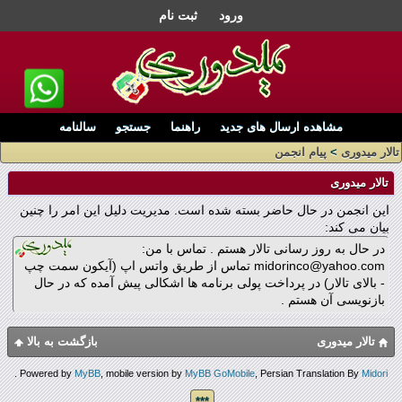
ورود
ثبت نام
مشاهده ارسال های جدید
راهنما
جستجو
سالنامه
تالار میدوری
>
پیام انجمن
تالار میدوری
این انجمن در حال حاضر بسته شده است. مدیریت دلیل این امر را چنین
بیان می کند:
در حال به روز رسانی تالار هستم . تماس با من:
midorinco@yahoo.com تماس از طریق واتس اپ (آیکون سمت چپ
- بالای تالار) در پرداخت پولی برنامه ها اشکالی پیش آمده که در حال
بازنویسی آن هستم .
تالار میدوری
بازگشت به بالا
.
Powered by
MyBB
, mobile version by
MyBB GoMobile
, Persian Translation By
Midori
***