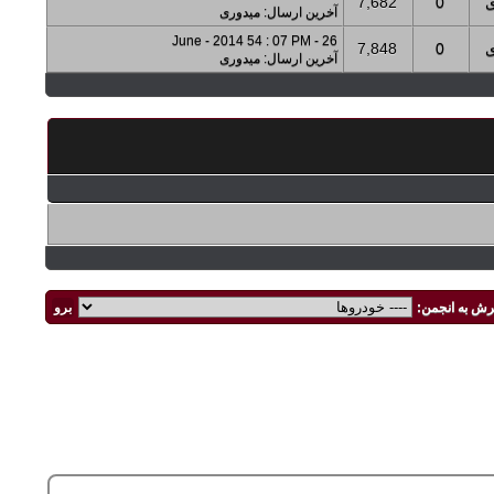
ی
0
7,682
آخرین ارسال
:
میدوری
26 - June - 2014 54 : 07 PM
ی
0
7,848
آخرین ارسال
:
میدوری
رش به انجمن: