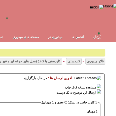
✾
✾
پُرتال
انجمن ها
ميدوری در
صفحه های میدوری
تما
تالار میدوری
»
کاردستی
»
کاردستی با کاغذ (مدل های حرفه ای و غیر ر
در حال بارگزاری ...
آخرین ارسال ها :
8 رأی - میانگین امیتازات : 2.38
1
2
3
4
5
مشاهده نسخه قابل چاپ
ارسال این موضوع به یک دوست
1 کاربر حاضر در تاپیک: (0 عضو, و 1 مهمان).
1 مهمان