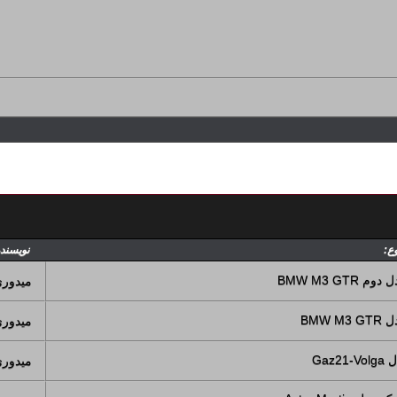
ع:
نویسند
BMW M3 G
میدور
BMW
میدور
Ga
میدور