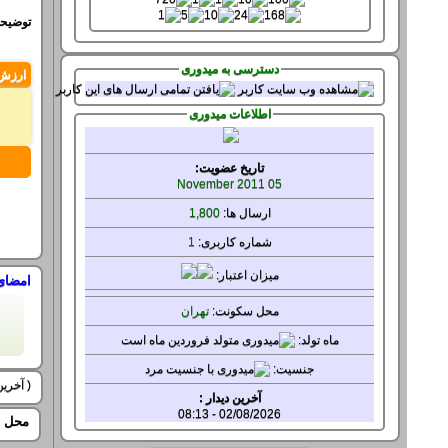
توضیحی
دسترسی به میدوری
ارزش
اطلاعات میدوری
تاریخ عضویت:
05 November 2011
ارسال ها:
1,800
شماره کاربری:
1
میزان
اعتبار:
امضای
محل سکونت:
تهران
ماه تولد:
جنسيت:
( آخرین ویرایش
آخرین دیدار :
02/08/2026 - 08:13
محل ح