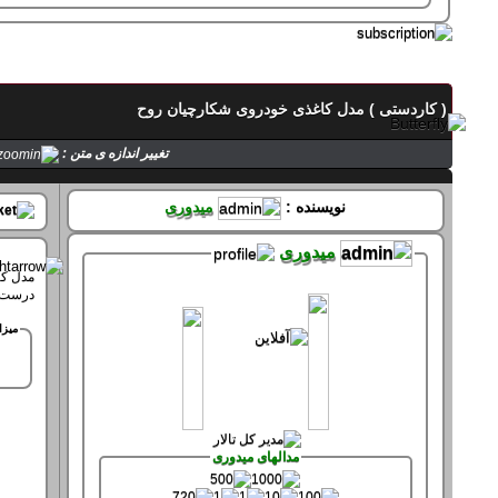
تماس با میدوری
( کاردستی ) مدل کاغذی خودروی شکارچیان روح
حالت میدوری
تغییر اندازه ی متن :
صفحه های میدوری
نویسنده :
میدوری
میدوری
مدل کا
درست م
سپاس های میدوری
سپاس کرده 61 بار
میزا
سپاس شده 361 بار
مدالهای میدوری