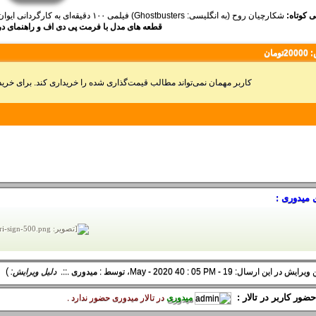
 کوتاه:
شکارچیان روح (به انگلیسی: Ghostbusters) فیلمی ۱۰۰ دقیقه‌ای به کارگردانی ایوان رایتمن با بازی بیل ماری محصول کشور آمریکا است.
قطعه های مدل با فرمت پی دی اف و راهنمای
:
20000تومان
کاربر مهمان نمی‌تواند مطالب قیمت‌گذاری شده را خریداری کند. برای خر
 میدوری :
)
 در این ارسال: 19 - May - 2020 40 : 05 PM، توسط :
میدوری
.::.
دلیل ویرایش:
ضور کاربر در تالار :
میدوری
در تالار ميدوری حضور ندارد .