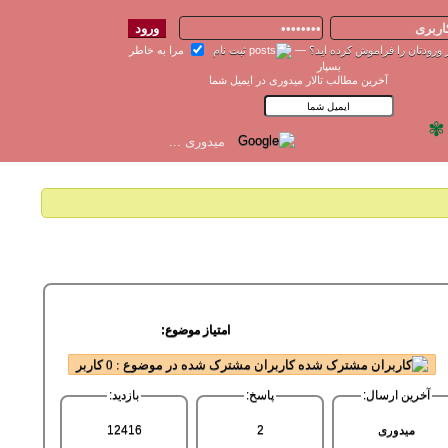
 ورودتان را فراموش کرده اید؟
—
ثبت نام
مرا به خاطر
بسپار
آخرین مطالب تالار میدوری در ایمیل شما
✾
امتیاز موضوع:
کاربران مشترک شده در موضوع : 0 کاربر
آخرین ارسال:
پاسخ:
بازدید:
میدوری
2
12416