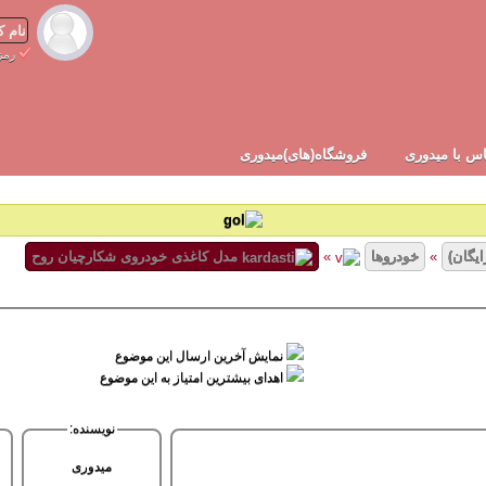
رمز
س با میدوری
فروشگاه(های)میدوری
ایگان)
»
خودروها
»
مدل کاغذی خودروی شکارچیان روح
نمایش آخرین ارسال این موضوع
اهدای بیشترین امتیاز به این موضوع
نویسنده:
میدوری