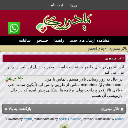
ورود
ثبت نام
مشاهده ارسال های جدید
راهنما
جستجو
سالنامه
تالار میدوری
>
پیام انجمن
تالار میدوری
این انجمن در حال حاضر بسته شده است. مدیریت دلیل این امر را چنین
بیان می کند:
در حال به روز رسانی تالار هستم . تماس با من:
midorinco@yahoo.com تماس از طریق واتس اپ (آیکون سمت چپ
- بالای تالار) در پرداخت پولی برنامه ها اشکالی پیش آمده که در حال
بازنویسی آن هستم .
تالار میدوری
بازگشت به بالا
.
Powered by
MyBB
, mobile version by
MyBB GoMobile
, Persian Translation By
Midori
***