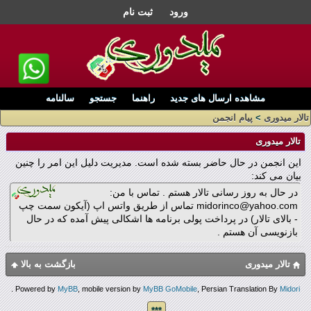
ورود
ثبت نام
مشاهده ارسال های جدید
راهنما
جستجو
سالنامه
تالار میدوری
>
پیام انجمن
تالار میدوری
این انجمن در حال حاضر بسته شده است. مدیریت دلیل این امر را چنین
بیان می کند:
در حال به روز رسانی تالار هستم . تماس با من:
midorinco@yahoo.com تماس از طریق واتس اپ (آیکون سمت چپ
- بالای تالار) در پرداخت پولی برنامه ها اشکالی پیش آمده که در حال
بازنویسی آن هستم .
تالار میدوری
بازگشت به بالا
.
Powered by
MyBB
, mobile version by
MyBB GoMobile
, Persian Translation By
Midori
***