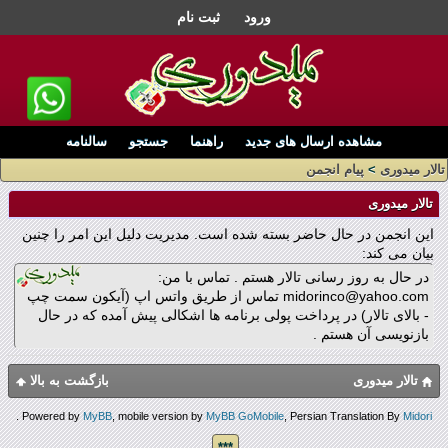
ورود
ثبت نام
مشاهده ارسال های جدید
راهنما
جستجو
سالنامه
تالار میدوری
>
پیام انجمن
تالار میدوری
این انجمن در حال حاضر بسته شده است. مدیریت دلیل این امر را چنین
بیان می کند:
در حال به روز رسانی تالار هستم . تماس با من:
midorinco@yahoo.com تماس از طریق واتس اپ (آیکون سمت چپ
- بالای تالار) در پرداخت پولی برنامه ها اشکالی پیش آمده که در حال
بازنویسی آن هستم .
تالار میدوری
بازگشت به بالا
.
Powered by
MyBB
, mobile version by
MyBB GoMobile
, Persian Translation By
Midori
***