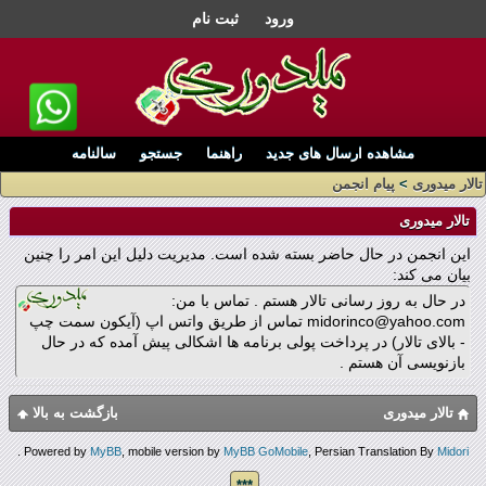
ورود
ثبت نام
مشاهده ارسال های جدید
راهنما
جستجو
سالنامه
تالار میدوری
>
پیام انجمن
تالار میدوری
این انجمن در حال حاضر بسته شده است. مدیریت دلیل این امر را چنین
بیان می کند:
در حال به روز رسانی تالار هستم . تماس با من:
midorinco@yahoo.com تماس از طریق واتس اپ (آیکون سمت چپ
- بالای تالار) در پرداخت پولی برنامه ها اشکالی پیش آمده که در حال
بازنویسی آن هستم .
تالار میدوری
بازگشت به بالا
.
Powered by
MyBB
, mobile version by
MyBB GoMobile
, Persian Translation By
Midori
***