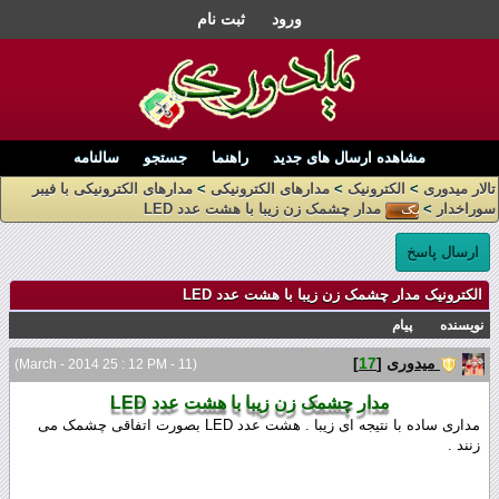
ورود
ثبت نام
مشاهده ارسال های جدید
راهنما
جستجو
سالنامه
تالار میدوری
>
الکترونیک
>
مدارهای الکترونیکی
>
مدارهای الکترونیکی با فیبر
سوراخدار
>
مدار چشمک زن زیبا با هشت عدد LED
ارسال پاسخ
الکترونیک مدار چشمک زن زیبا با هشت عدد LED
نویسنده
پیام
میدوری
[
17
]
(11 - March - 2014 25 : 12 PM)
مدار چشمک زن زیبا با هشت عدد LED
مداری ساده با نتیجه ای زیبا . هشت عدد LED بصورت اتفاقی چشمک می
زنند .