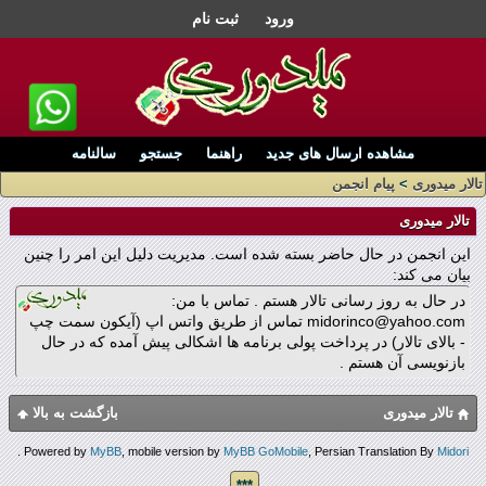
ورود
ثبت نام
مشاهده ارسال های جدید
راهنما
جستجو
سالنامه
تالار میدوری
>
پیام انجمن
تالار میدوری
این انجمن در حال حاضر بسته شده است. مدیریت دلیل این امر را چنین
بیان می کند:
در حال به روز رسانی تالار هستم . تماس با من:
midorinco@yahoo.com تماس از طریق واتس اپ (آیکون سمت چپ
- بالای تالار) در پرداخت پولی برنامه ها اشکالی پیش آمده که در حال
بازنویسی آن هستم .
تالار میدوری
بازگشت به بالا
.
Powered by
MyBB
, mobile version by
MyBB GoMobile
, Persian Translation By
Midori
***