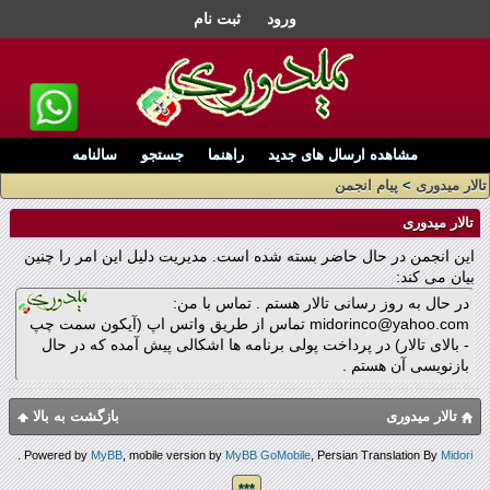
ورود
ثبت نام
مشاهده ارسال های جدید
راهنما
جستجو
سالنامه
تالار میدوری
>
پیام انجمن
تالار میدوری
این انجمن در حال حاضر بسته شده است. مدیریت دلیل این امر را چنین
بیان می کند:
در حال به روز رسانی تالار هستم . تماس با من:
midorinco@yahoo.com تماس از طریق واتس اپ (آیکون سمت چپ
- بالای تالار) در پرداخت پولی برنامه ها اشکالی پیش آمده که در حال
بازنویسی آن هستم .
تالار میدوری
بازگشت به بالا
.
Powered by
MyBB
, mobile version by
MyBB GoMobile
, Persian Translation By
Midori
***