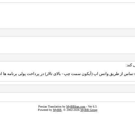
 کند:
Persian Translation by
MyBBIran.com
- Ver 6.5
Powered by
MyBB
, © 2002-2026
MyBB Group