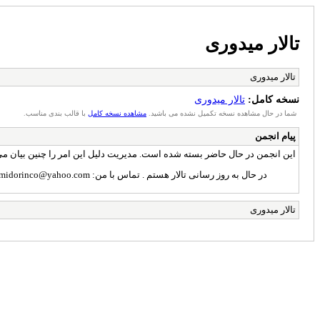
تالار میدوری
تالار میدوری
نسخه کامل:
تالار میدوری
شما در حال مشاهده نسخه تکمیل نشده می باشید.
مشاهده نسخه کامل
با قالب بندی مناسب.
پیام انجمن
این انجمن در حال حاضر بسته شده است. مدیریت دلیل این امر را چنین بیان می
در حال به روز رسانی تالار هستم . تماس با من: midorinco@yahoo.com تماس از طریق واتس اپ (آیکون سمت چپ - بالای تالار) در پرداخت پولی برنامه ها اشکالی پیش آمده که در حال بازنویسی آن هستم .
تالار میدوری